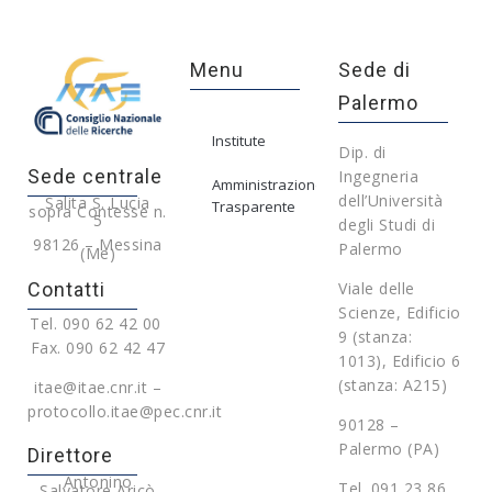
Menu
Sede di
Palermo
Institute
Dip. di
Sede centrale
Ingegneria
Amministrazione
dell’Università
Salita S. Lucia
Trasparente
sopra Contesse n.
5
degli Studi di
98126 – Messina
Palermo
(Me)
Contatti
Viale delle
Scienze, Edificio
Tel. 090 62 42 00
9 (stanza:
Fax. 090 62 42 47
1013), Edificio 6
(stanza: A215)
itae@itae.cnr.it –
protocollo.itae@pec.cnr.it
90128 –
Palermo (PA)
Direttore
Antonino
Tel. 091 23 86
Salvatore Aricò