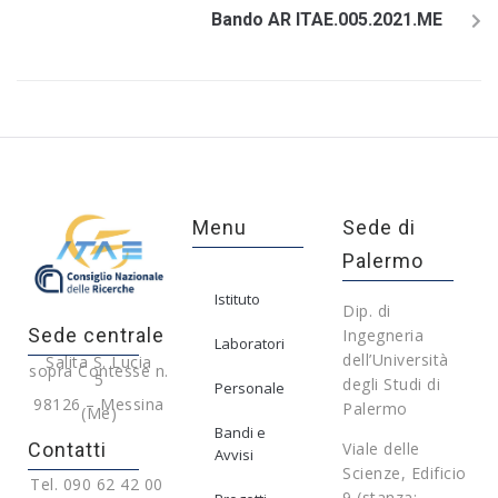
Bando AR ITAE.005.2021.ME
Menu
Sede di
Palermo
Istituto
Dip. di
Sede centrale
Ingegneria
Laboratori
dell’Università
Salita S. Lucia
sopra Contesse n.
5
degli Studi di
Personale
98126 – Messina
Palermo
(Me)
Bandi e
Contatti
Viale delle
Avvisi
Scienze, Edificio
Tel. 090 62 42 00
9 (stanza: