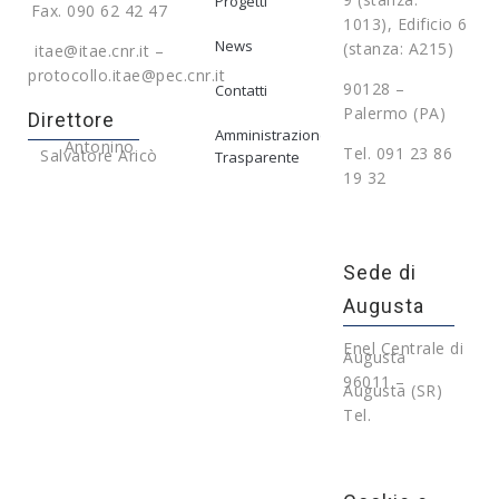
Progetti
Fax. 090 62 42 47
1013), Edificio 6
News
(stanza: A215)
itae@itae.cnr.it –
protocollo.itae@pec.cnr.it
90128 –
Contatti
Palermo (PA)
Direttore
Amministrazione
Antonino
Tel. 091 23 86
Salvatore Aricò
Trasparente
19 32
Sede di
Augusta
Enel Centrale di
Augusta
96011 –
Augusta (SR)
Tel.