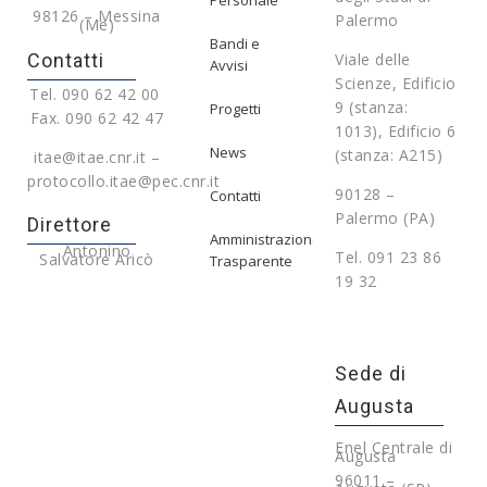
Personale
98126 – Messina
Palermo
(Me)
Bandi e
Contatti
Viale delle
Avvisi
Scienze, Edificio
Tel. 090 62 42 00
9 (stanza:
Progetti
Fax. 090 62 42 47
1013), Edificio 6
News
(stanza: A215)
itae@itae.cnr.it –
protocollo.itae@pec.cnr.it
90128 –
Contatti
Palermo (PA)
Direttore
Amministrazione
Antonino
Tel. 091 23 86
Salvatore Aricò
Trasparente
19 32
Sede di
Augusta
Enel Centrale di
Augusta
96011 –