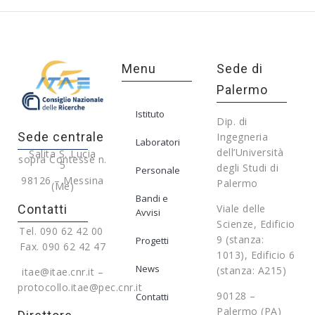
Menu
Sede di
Palermo
Istituto
Dip. di
Sede centrale
Ingegneria
Laboratori
dell’Università
Salita S. Lucia
sopra Contesse n.
5
degli Studi di
Personale
98126 – Messina
Palermo
(Me)
Bandi e
Contatti
Viale delle
Avvisi
Scienze, Edificio
Tel. 090 62 42 00
9 (stanza:
Progetti
Fax. 090 62 42 47
1013), Edificio 6
News
(stanza: A215)
itae@itae.cnr.it –
protocollo.itae@pec.cnr.it
90128 –
Contatti
Palermo (PA)