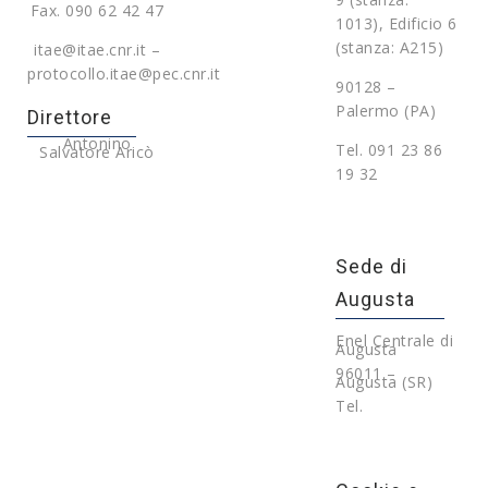
Fax. 090 62 42 47
1013), Edificio 6
(stanza: A215)
itae@itae.cnr.it –
protocollo.itae@pec.cnr.it
90128 –
Palermo (PA)
Direttore
Antonino
Tel. 091 23 86
Salvatore Aricò
19 32
Sede di
Augusta
Enel Centrale di
Augusta
96011 –
Augusta (SR)
Tel.