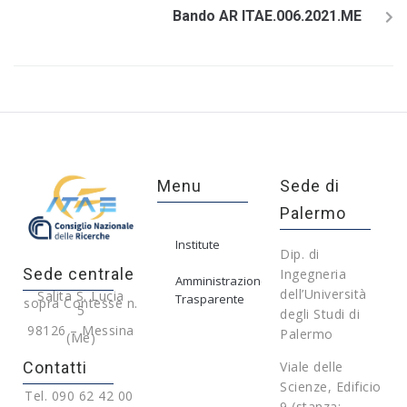
Bando AR ITAE.006.2021.ME
Menu
Sede di
Palermo
Institute
Dip. di
Sede centrale
Ingegneria
Amministrazione
dell’Università
Salita S. Lucia
Trasparente
sopra Contesse n.
5
degli Studi di
98126 – Messina
Palermo
(Me)
Contatti
Viale delle
Scienze, Edificio
Tel. 090 62 42 00
9 (stanza: