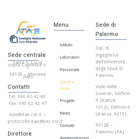
Menu
Sede di
Palermo
Istituto
Dip. di
Sede centrale
Ingegneria
Laboratori
dell’Università
Salita S. Lucia
sopra Contesse n.
5
degli Studi di
Personale
98126 – Messina
Palermo
(Me)
Bandi e
Contatti
Viale delle
Avvisi
Scienze, Edificio
Tel. 090 62 42 00
9 (stanza:
Progetti
Fax. 090 62 42 47
1013), Edificio 6
News
(stanza: A215)
itae@itae.cnr.it –
protocollo.itae@pec.cnr.it
90128 –
Contatti
Palermo (PA)
Direttore
Amministrazione