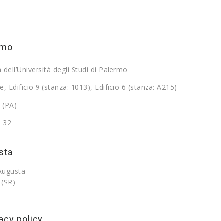
rmo
a dell’Università degli Studi di Palermo
e, Edificio 9 (stanza: 1013), Edificio 6 (stanza: A215)
 (PA)
9 32
sta
 Augusta
 (SR)
acy policy