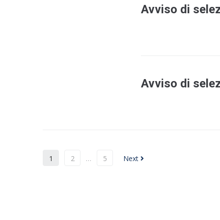
Avviso di sele
Avviso di sele
1
2
…
5
Next