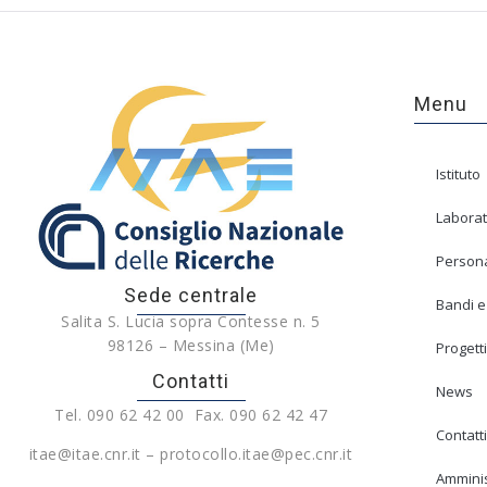
Menu
Istituto
Laborat
Person
Sede centrale
Bandi e
Salita S. Lucia sopra Contesse n. 5
98126 – Messina (Me)
Progetti
Contatti
News
Tel. 090 62 42 00 Fax. 090 62 42 47
Contatti
itae@itae.cnr.it – protocollo.itae@pec.cnr.it
Amminis