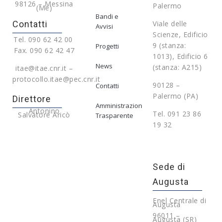
98126 – Messina
Palermo
(Me)
Bandi e
Contatti
Viale delle
Avvisi
Scienze, Edificio
Tel. 090 62 42 00
9 (stanza:
Progetti
Fax. 090 62 42 47
1013), Edificio 6
News
(stanza: A215)
itae@itae.cnr.it –
protocollo.itae@pec.cnr.it
90128 –
Contatti
Palermo (PA)
Direttore
Amministrazione
Antonino
Tel. 091 23 86
Salvatore Aricò
Trasparente
19 32
Sede di
Augusta
Enel Centrale di
Augusta
96011 –
Augusta (SR)