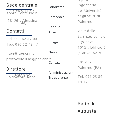
Sede centrale
Ingegneria
Laboratori
dell’Università
Salita S. Lucia
sopra Contesse n.
5
degli Studi di
Personale
98126 – Messina
Palermo
(Me)
Bandi e
Contatti
Viale delle
Avvisi
Scienze, Edificio
Tel. 090 62 42 00
9 (stanza:
Progetti
Fax. 090 62 42 47
1013), Edificio 6
News
(stanza: A215)
itae@itae.cnr.it –
protocollo.itae@pec.cnr.it
90128 –
Contatti
Palermo (PA)
Direttore
Amministrazione
Antonino
Tel. 091 23 86
Salvatore Aricò
Trasparente
19 32
Sede di
Augusta