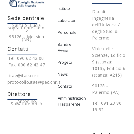
Istituto
Dip. di
Sede centrale
Ingegneria
Laboratori
dell’Università
Salita S. Lucia
sopra Contesse n.
5
degli Studi di
Personale
98126 – Messina
Palermo
(Me)
Bandi e
Contatti
Viale delle
Avvisi
Scienze, Edificio
Tel. 090 62 42 00
9 (stanza:
Progetti
Fax. 090 62 42 47
1013), Edificio 6
News
(stanza: A215)
itae@itae.cnr.it –
protocollo.itae@pec.cnr.it
90128 –
Contatti
Palermo (PA)
Direttore
Amministrazione
Antonino
Tel. 091 23 86
Salvatore Aricò
Trasparente
19 32