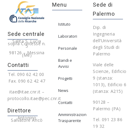
Menu
Sede di
Palermo
Istituto
Dip. di
Sede centrale
Ingegneria
Laboratori
dell’Università
Salita S. Lucia
sopra Contesse n.
5
degli Studi di
Personale
98126 – Messina
Palermo
(Me)
Bandi e
Contatti
Viale delle
Avvisi
Scienze, Edificio
Tel. 090 62 42 00
9 (stanza:
Progetti
Fax. 090 62 42 47
1013), Edificio 6
News
(stanza: A215)
itae@itae.cnr.it –
protocollo.itae@pec.cnr.it
90128 –
Contatti
Palermo (PA)
Direttore
Amministrazione
Antonino
Tel. 091 23 86
Salvatore Aricò
Trasparente
19 32