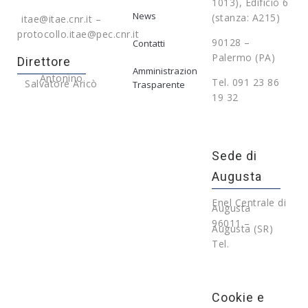
1013), Edificio 6
News
(stanza: A215)
itae@itae.cnr.it –
protocollo.itae@pec.cnr.it
90128 –
Contatti
Palermo (PA)
Direttore
Amministrazione
Antonino
Tel. 091 23 86
Salvatore Aricò
Trasparente
19 32
Sede di
Augusta
Enel Centrale di
Augusta
96011 –
Augusta (SR)
Tel.
Cookie e