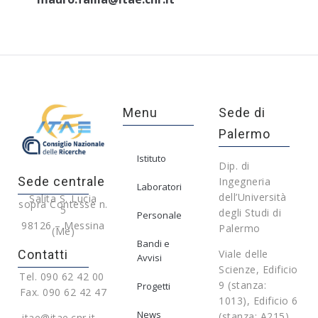
Menu
Sede di
Palermo
Istituto
Dip. di
Sede centrale
Ingegneria
Laboratori
dell’Università
Salita S. Lucia
sopra Contesse n.
5
degli Studi di
Personale
98126 – Messina
Palermo
(Me)
Bandi e
Contatti
Viale delle
Avvisi
Scienze, Edificio
Tel. 090 62 42 00
9 (stanza:
Progetti
Fax. 090 62 42 47
1013), Edificio 6
News
(stanza: A215)
itae@itae.cnr.it –