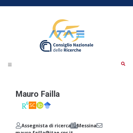
Mauro Failla
Assegnista di ricerca
Messina
mauro.failla@itae.cnr.it