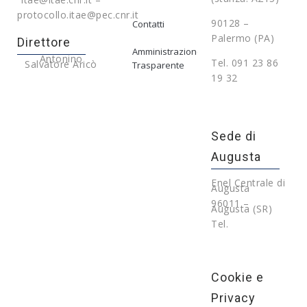
protocollo.itae@pec.cnr.it
90128 –
Contatti
Palermo (PA)
Direttore
Amministrazione
Antonino
Tel. 091 23 86
Salvatore Aricò
Trasparente
19 32
Sede di
Augusta
Enel Centrale di
Augusta
96011 –
Augusta (SR)
Tel.
Cookie e
Privacy