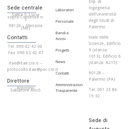
Dip. di
Sede centrale
Ingegneria
Laboratori
dell’Università
Salita S. Lucia
sopra Contesse n.
5
degli Studi di
Personale
98126 – Messina
Palermo
(Me)
Bandi e
Contatti
Viale delle
Avvisi
Scienze, Edificio
Tel. 090 62 42 00
9 (stanza:
Progetti
Fax. 090 62 42 47
1013), Edificio 6
News
(stanza: A215)
itae@itae.cnr.it –
protocollo.itae@pec.cnr.it
90128 –
Contatti
Palermo (PA)
Direttore
Amministrazione
Antonino
Tel. 091 23 86
Salvatore Aricò
Trasparente
19 32
Sede di
Augusta