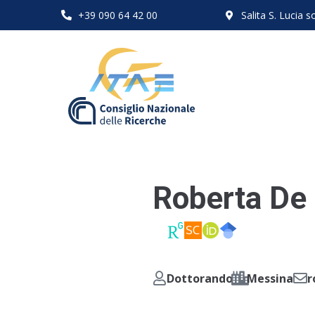
+39 090 64 42 00
Salita S. Lucia
Roberta De
Dottorando
Messina
r