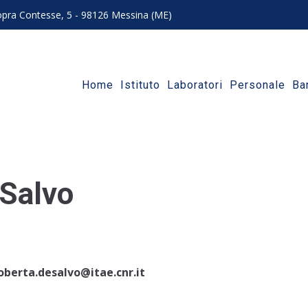
 sopra Contesse, 5 - 98126 Messina (ME)
Home
Istituto
Laboratori
Personale
Ba
 Salvo
oberta.desalvo@itae.cnr.it