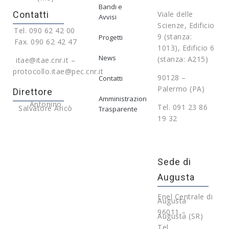
Bandi e
Contatti
Viale delle
Avvisi
Scienze, Edificio
Tel. 090 62 42 00
9 (stanza:
Progetti
Fax. 090 62 42 47
1013), Edificio 6
News
(stanza: A215)
itae@itae.cnr.it –
protocollo.itae@pec.cnr.it
90128 –
Contatti
Palermo (PA)
Direttore
Amministrazione
Antonino
Tel. 091 23 86
Salvatore Aricò
Trasparente
19 32
Sede di
Augusta
Enel Centrale di
Augusta
96011 –
Augusta (SR)
Tel.