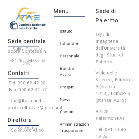
Menu
Sede di
Palermo
Istituto
Dip. di
Sede centrale
Ingegneria
Laboratori
dell’Università
Salita S. Lucia
sopra Contesse n.
5
degli Studi di
Personale
98126 – Messina
Palermo
(Me)
Bandi e
Contatti
Viale delle
Avvisi
Scienze, Edificio
Tel. 090 62 42 00
9 (stanza:
Progetti
Fax. 090 62 42 47
1013), Edificio 6
News
(stanza: A215)
itae@itae.cnr.it –
protocollo.itae@pec.cnr.it
90128 –
Contatti
Palermo (PA)
Direttore
Amministrazione
Antonino
Tel. 091 23 86
Salvatore Aricò
Trasparente
19 32