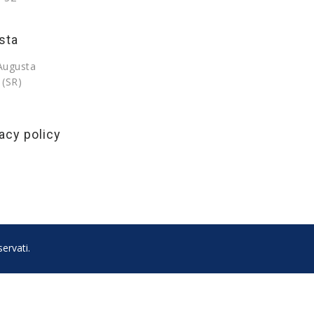
sta
 Augusta
 (SR)
acy policy
ervati.