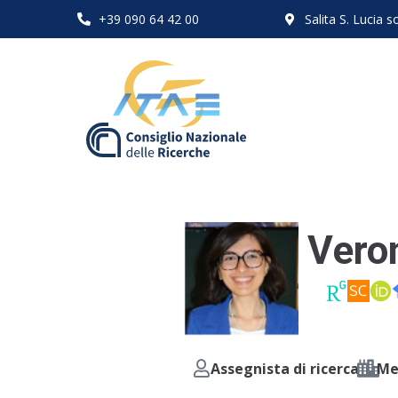
+39 090 64 42 00
Salita S. Lucia
Veron
Assegnista di ricerca
Me