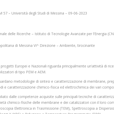
 57 – Università degli Studi di Messina – 09-06-2023
ale delle Ricerche – Istituto di Tecnologie Avanzate per l’Energia (CN
politana di Messina VI^ Direzione – Ambiente, tirocinante
i progetti Europei e Nazionali riguarda principalmente un’attività di ri
rolizzatori di tipo PEM e AEM.
ardano metodologie di sintesi e caratterizzazione di membrane, prep
rodi e caratterizzazione chimico-fisica ed elettrochimica dei vari compo
pliato dalle competenze acquisite sulle principali tecniche di caratteri
roprietà chimico-fisiche delle membrane e dei catalizzatori con il loro
scopia Elettronica in Trasmissione (TEM), Spettroscopia a Dispersion