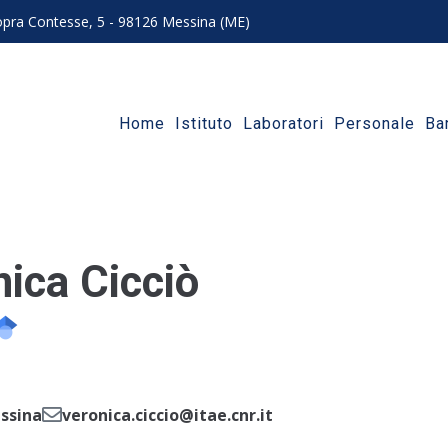
 sopra Contesse, 5 - 98126 Messina (ME)
Home
Istituto
Laboratori
Personale
Ba
ica Cicciò
ssina
veronica.ciccio@itae.cnr.it