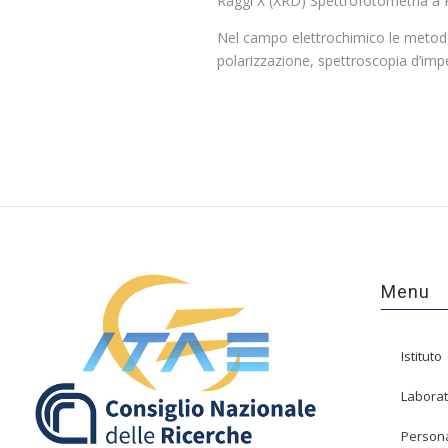
Raggi X (XRD) Spettrofotometria a
Nel campo elettrochimico le metodol
polarizzazione, spettroscopia d’i
Menu
Istituto
Laborat
Person