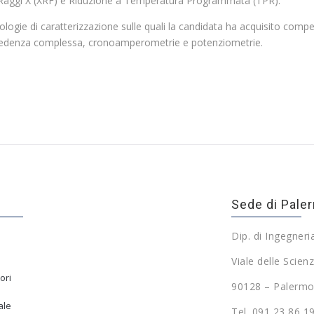
 Raggi X (XRF) e Riduzione a Temperatura Programmata (TPR).
ogie di caratterizzazione sulle quali la candidata ha acquisito comp
mpedenza complessa, cronoamperometrie e potenziometrie.
Sede di Pale
Dip. di Ingegneri
Viale delle Scienz
ori
90128 – Palermo
ale
Tel. 091 23 86 1