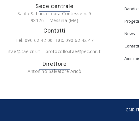
Sede centrale
Bandi e
Salita S. Lucia sopra Contesse n. 5
98126 – Messina (Me)
Progetti
Contatti
News
Tel. 090 62 42 00 Fax. 090 62 42 47
Contatti
itae@itae.cnr.it – protocollo.itae@pec.cnr.it
Amminis
Direttore
Antonino Salvatore Aricò
CNR IT