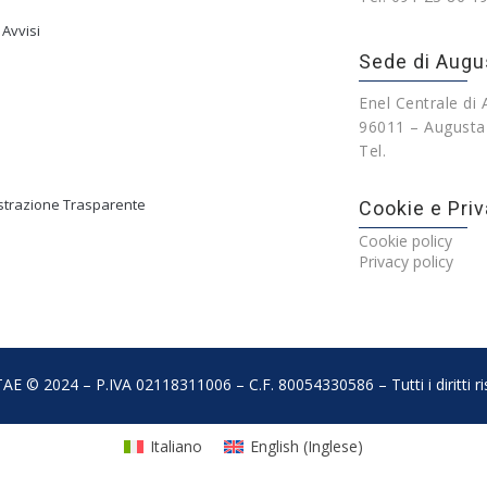
 Avvisi
Sede di Augu
Enel Centrale di
96011 – Augusta
Tel.
trazione Trasparente
Cookie e Priv
Cookie policy
Privacy policy
AE © 2024 – P.IVA 02118311006 – C.F. 80054330586 – Tutti i diritti ris
Italiano
English
(
Inglese
)