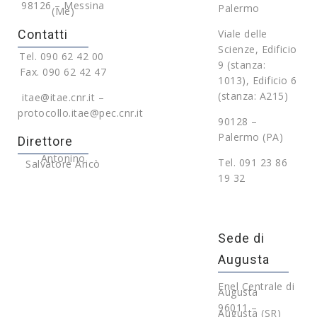
98126 – Messina
Palermo
(Me)
Contatti
Viale delle
Scienze, Edificio
Tel. 090 62 42 00
9 (stanza:
Fax. 090 62 42 47
1013), Edificio 6
(stanza: A215)
itae@itae.cnr.it –
protocollo.itae@pec.cnr.it
90128 –
Palermo (PA)
Direttore
Antonino
Tel. 091 23 86
Salvatore Aricò
19 32
Sede di
Augusta
Enel Centrale di
Augusta
96011 –
Augusta (SR)