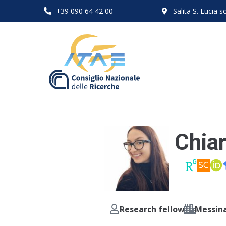
+39 090 64 42 00
Salita S. Lucia
Chia
Research fellow
Messin