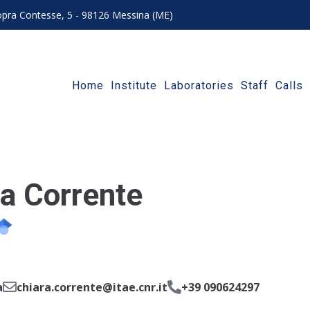
 sopra Contesse, 5 - 98126 Messina (ME)
Home
Institute
Laboratories
Staff
Calls
ra Corrente
a
chiara.corrente@itae.cnr.it
+39 090624297