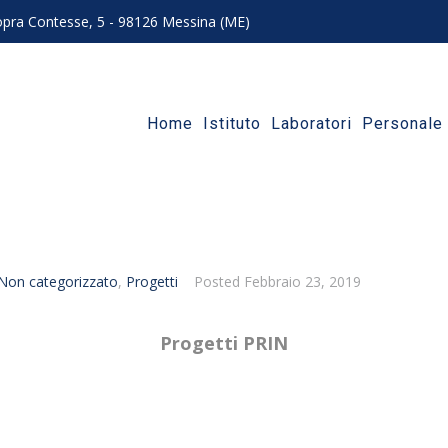
 sopra Contesse, 5 - 98126 Messina (ME)
Home
Istituto
Laboratori
Personale
Non categorizzato
,
Progetti
Posted
Febbraio 23, 2019
Progetti PRIN