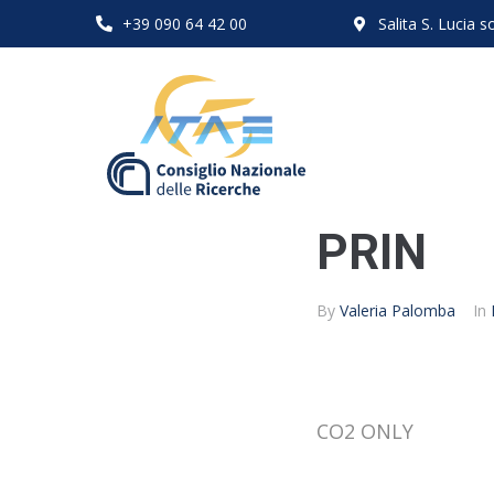
+39 090 64 42 00
Salita S. Lucia
PRIN
By
Valeria Palomba
In
CO2 ONLY