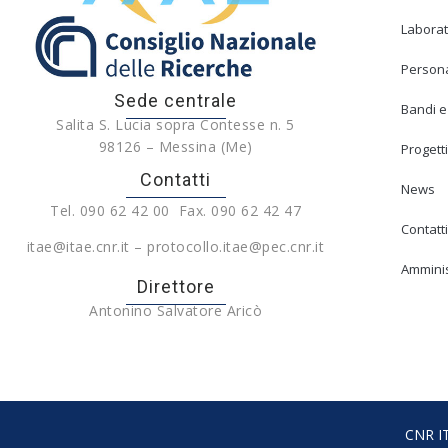
Laborat
Person
Sede centrale
Bandi e
Salita S. Lucia sopra Contesse n. 5
98126 – Messina (Me)
Progetti
Contatti
News
Tel. 090 62 42 00 Fax. 090 62 42 47
Contatti
itae@itae.cnr.it – protocollo.itae@pec.cnr.it
Amminis
Direttore
Antonino Salvatore Aricò
CNR IT