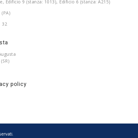
e, Edificio 9 (stanza: 1013), Edificio 6 (stanza: A215)
 (PA)
9 32
sta
 Augusta
 (SR)
acy policy
ervati.