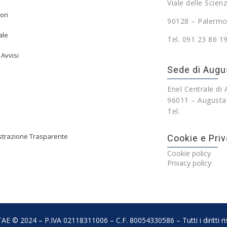
Viale delle Scienz
ori
90128 – Palermo
ale
Tel. 091 23 86 1
 Avvisi
Sede di Augu
Enel Centrale di
96011 – Augusta
Tel.
trazione Trasparente
Cookie e Priv
Cookie policy
Privacy policy
AE © 2024 – P.IVA 02118311006 – C.F. 80054330586 – Tutti i diritti ris