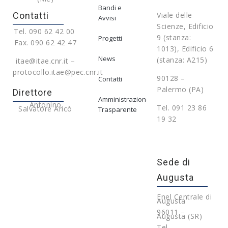
Bandi e
Contatti
Viale delle
Avvisi
Scienze, Edificio
Tel. 090 62 42 00
9 (stanza:
Progetti
Fax. 090 62 42 47
1013), Edificio 6
News
(stanza: A215)
itae@itae.cnr.it –
protocollo.itae@pec.cnr.it
90128 –
Contatti
Palermo (PA)
Direttore
Amministrazione
Antonino
Tel. 091 23 86
Salvatore Aricò
Trasparente
19 32
Sede di
Augusta
Enel Centrale di
Augusta
96011 –
Augusta (SR)
Tel.